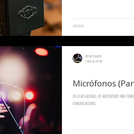
Arturo Tinajero
3 min de lectura
Sonido en Vivo
Micrófonos (Part
En la actualidad, los micrófonos han toma
comunicaciones.