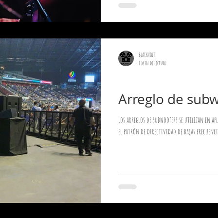
BLACKVOLT
1 min de lectura
Sonido en Vivo
Arreglo de subw
Los arreglos de subwoofers se utilizan en a
el patrón de directividad de bajas frecuenci