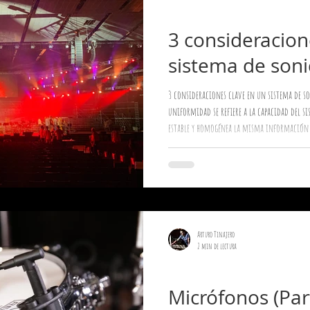
Sonido en Vivo
3 consideracion
sistema de soni
3 consideraciones clave en un sistema de sonido profe
uniformidad se refiere a la capacidad del s
estable y homogénea la misma información e
puede determinar mediante la especificació
experiencia auditiva consistente para la may
Arturo Tinajero
2 min de lectura
Micrófonos
Micrófonos (Part