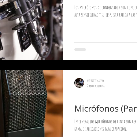
Los micrófonos de condensador son conocido
alta sensibilidad y su respuesta rápida a las
Arturo Tinajero
2 min de lectura
Micrófonos
Micrófonos (Part
En general los micrófonos de cinta son her
gama de aplicaciones para grabación.