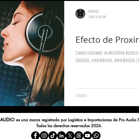
BLACKVOLT
1 min de lectura
Micrófonos
Efecto de Prox
Cuando colocamos un micrófono bidireccion
cardioide, supercardioide, hipercardioide ) 
 AUDIO
e
s una m
arca registrada por Logística e Importaciones de Pro Audi
Todos los derechos reservados 2026
.