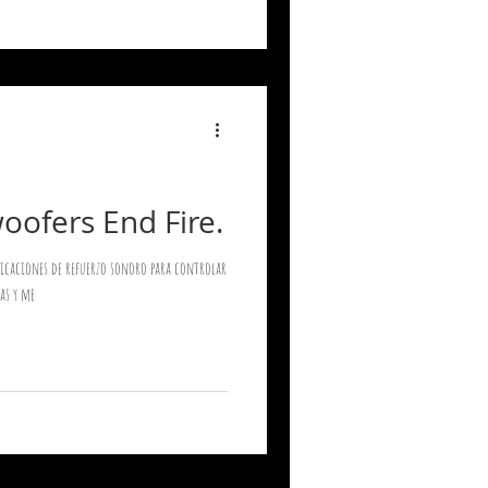
oofers End Fire.
plicaciones de refuerzo sonoro para controlar
as y me