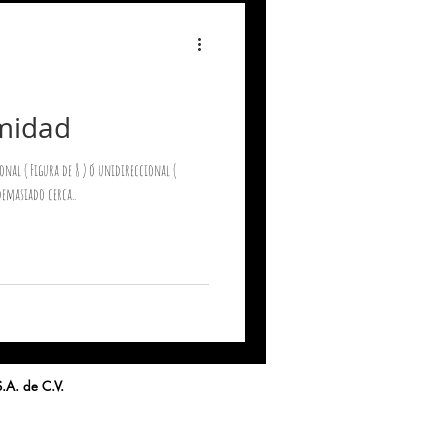
imidad
al ( Figura de 8 ) ó unidireccional (
demasiado cerca..
o S.A. de C.V.