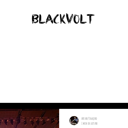
BLOG
Arturo Tinajero
1 min de lectura