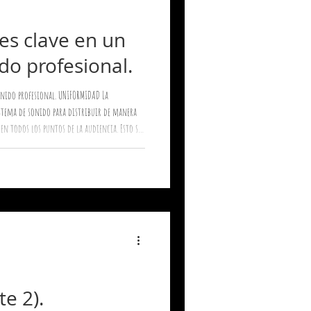
es clave en un
do profesional.
sional. UNIFORMIDAD La
istema de sonido para distribuir de manera
n todos los puntos de la audiencia. Esto se
n de cobertura. Esto garantiza una
oría de oyentes.
e 2).