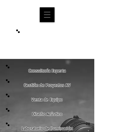
SOLUCIONES
Consultoría Experta
Gestión de Proyectos AV
Venta de Equipo
Diseño Acústico
Laboratorio de Iluminación