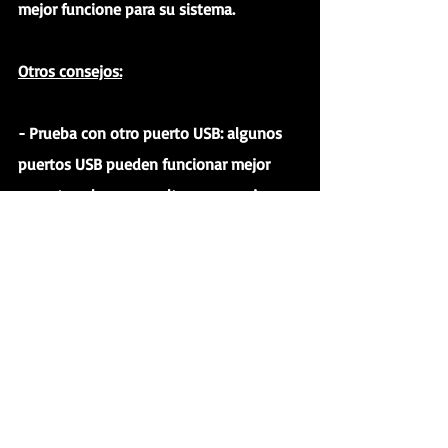
mejor funcione para su sistema.
Otros consejos:
- Prueba con otro puerto USB: algunos 
puertos USB pueden funcionar mejor 
que otros, lo que resulta en un mejor 
almacenamiento en búfer USB. 
Asegúrate de que la interface esté 
conectada a un puerto USB en la 
computadora directamente (sin un HUB 
USB).
- Activa el Modo avión en su dispositivo 
iOS: si estás utilizando un dispositivo 